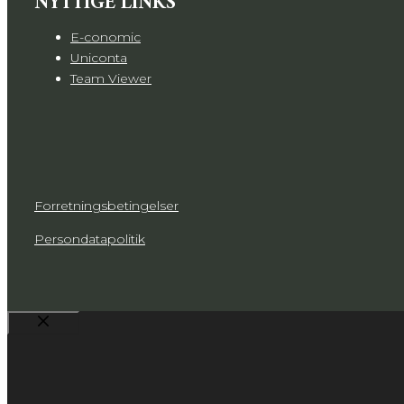
NYTTIGE LINKS
E-conomic
Uniconta
Team Viewer
​Forretningsbetingelser
​Persondatapolitik
Luk