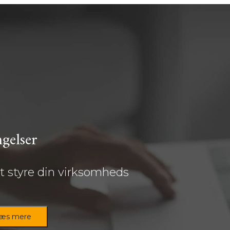
ngelser
 at styre din virksomheds
æs mere