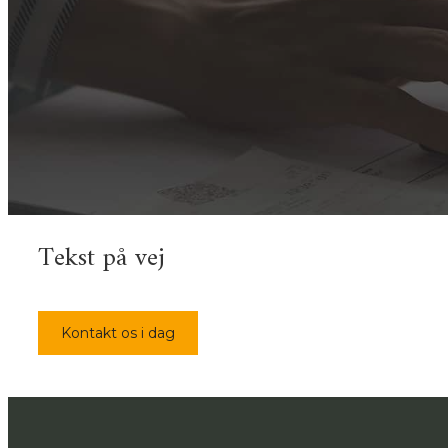
​Tekst på vej
Kontakt os i dag