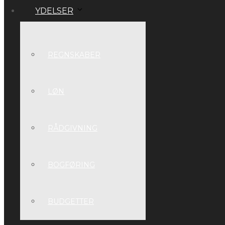
YDELSER
REGNSKABER
LØN
RÅDGIVNING
BOGFØRING
BUDGETTER