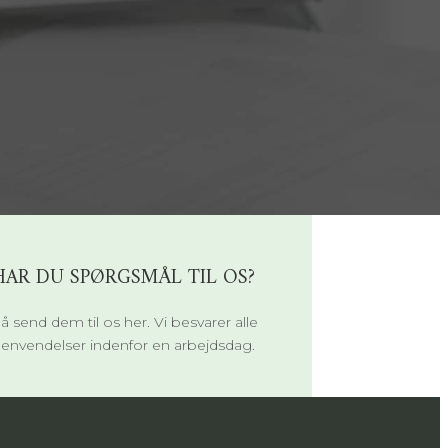
HAR DU SPØRGSMÅL TIL OS?
å send dem til os her. Vi besvarer alle
envendelser indenfor en arbejdsdag.