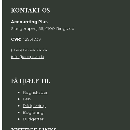
KONTAKT OS
Accounting Plus
Slangerupvej 56, 4100 Ringsted
CVR:
42931039
( +45) 88 44 24 24
info@accplus.dk
FÅ HJÆLP TIL
Regnskaber
Løn
Rådgivning
Bogføring
Budgetter