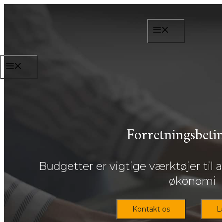
Hop
til
MENU
indhold
MENU
Forretningsbeti
​Budgetter er vigtige værktøjer til
økonomi
Kontakt os
L