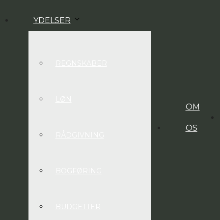
YDELSER
REGNSKABER
LØN
OM
OS
RÅDGIVNING
BOGFØRING
BUDGETTER